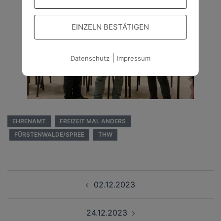
EINZELN BESTÄTIGEN
|
Datenschutz
Impressum
EHRENAMT
FREIZEIT MAL ANDERS
FÜRSTENWALDE/SPREE
THW
Beitragsnavigation
02.12.2023
24.12.2023