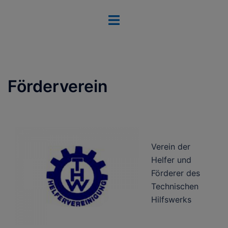
Zum
Menü
Inhalt
umschalten
springen
Förderverein
Verein der
Helfer und
Förderer des
Technischen
Hilfswerks