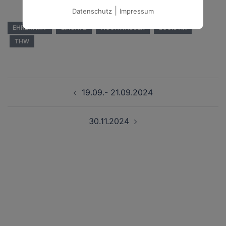
|
Datenschutz
Impressum
EHRENAMT
EINSATZ
HOCHWASSER
LOGISTIK
THW
Beitragsnavigation
19.09.- 21.09.2024
30.11.2024