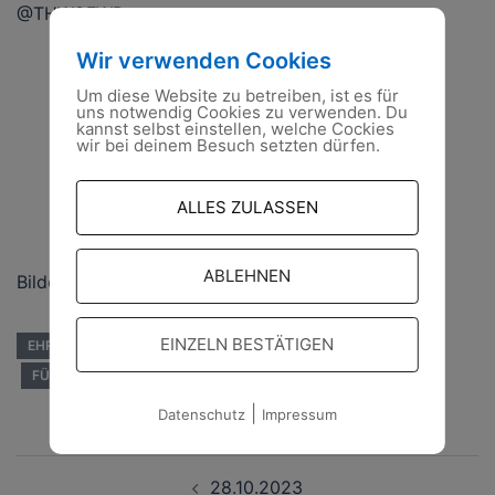
@THWOFWD
Wir verwenden Cookies
Um diese Website zu betreiben, ist es für
uns notwendig Cookies zu verwenden. Du
kannst selbst einstellen, welche Cockies
wir bei deinem Besuch setzten dürfen.
ALLES ZULASSEN
ABLEHNEN
Bilder: F.Elsner
EINZELN BESTÄTIGEN
EHRENAMT
FEUERWEHR
FREIWILLIGE FEUERWEHR
FÜRSTENWALDE/SPREE
THW
|
Datenschutz
Impressum
Beitragsnavigation
28.10.2023