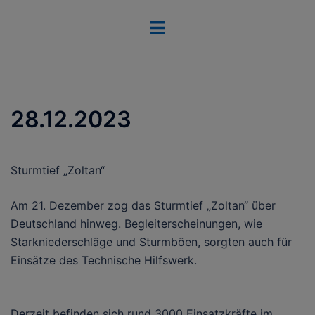
Zum
Menü
Inhalt
umschalten
springen
28.12.2023
Sturmtief „Zoltan“
Am 21. Dezember zog das Sturmtief „Zoltan“ über
Deutschland hinweg. Begleiterscheinungen, wie
Starkniederschläge und Sturmböen, sorgten auch für
Einsätze des Technische Hilfswerk.
Derzeit befinden sich rund 3000 Einsatzkräfte im