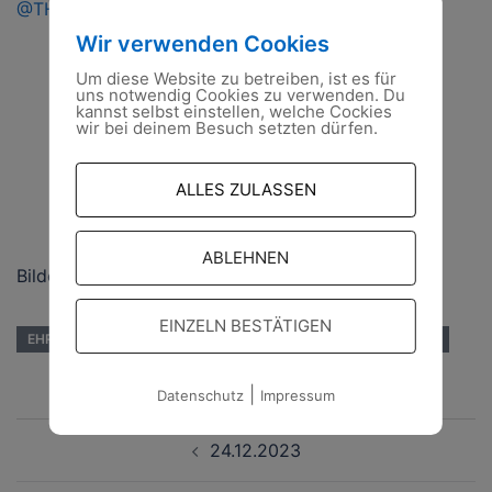
@THWOFWD
Wir verwenden Cookies
Um diese Website zu betreiben, ist es für
uns notwendig Cookies zu verwenden. Du
kannst selbst einstellen, welche Cockies
wir bei deinem Besuch setzten dürfen.
ALLES ZULASSEN
ABLEHNEN
Bilder: P. Franz OV Lübben
EINZELN BESTÄTIGEN
EHRENAMT
EINSATZ
FÜRSTENWALDE/SPREE
THW
|
Datenschutz
Impressum
Beitragsnavigation
24.12.2023