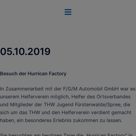
Zum
Menü
Inhalt
umschalten
springen
05.10.2019
Besuch der Hurrican Factory
In Zusammenarbeit mit der F/G/M Automobil GmbH war es
unserem Helferverein möglich, Helfer des Ortsverbandes
und Mitglieder der THW Jugend Fürstenwalde/Spree, die
sich um das THW und den Helferverein verdient gemacht
haben, ein besonderes Erlebnis zukommen zu lassen.
Sie besuchten am heutigen Tage die „Hurrican Factory“ in