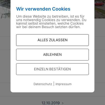
Wir verwenden Cookies
Um diese Website zu betreiben, ist es für
uns notwendig Cookies zu verwenden. Du
kannst selbst einstellen, welche Cockies
wir bei deinem Besuch setzten dürfen.
Beitragsnavigation
ALLES ZULASSEN
19.09.2109
ABLEHNEN
12.10.2019
EINZELN BESTÄTIGEN
|
Datenschutz
Impressum
Beitragsnavigation
19.09.2109
12.10.2019