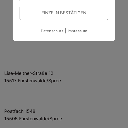
EINZELN BESTÄTIGEN
|
Datenschutz
Impressum
HAUS- UND LIEFERANSCHRIFT
Lise-Meitner-Straße 12
15517 Fürstenwalde/Spree
POSTANSCHRIFT
Postfach 1548
15505 Fürstenwalde/Spree