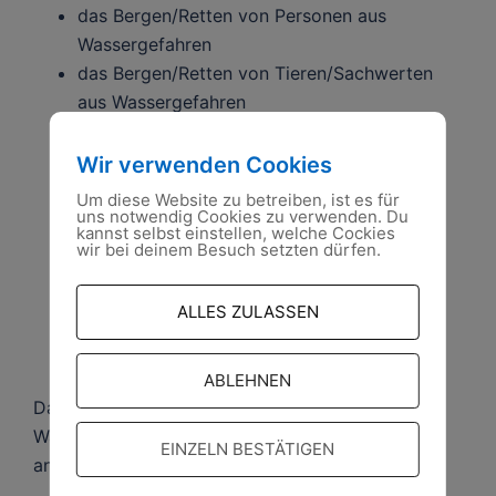
das Bergen/Retten von Personen aus
Wassergefahren
das Bergen/Retten von Tieren/Sachwerten
aus Wassergefahren
das Bewegen von Lasten mithilfe eines
Ladekrans
Wir verwenden Cookies
das Transportieren von Gütern auf dem
Um diese Website zu betreiben, ist es für
uns notwendig Cookies zu verwenden. Du
Wasser
kannst selbst einstellen, welche Cockies
das Transportieren von Personen auf dem
wir bei deinem Besuch setzten dürfen.
Wasser
die Unterwassererkundung
ALLES ZULASSEN
der Bau von stationären Arbeitsplattformen
auf dem Wasser
ABLEHNEN
Darüber hinaus erfüllt die Fachgruppe
Wassergefahren Unterstützungsaufgaben für
EINZELN BESTÄTIGEN
andere (Teil-) Einheiten.