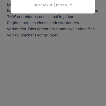
Die Fachgruppe Wassergefahren ist als
|
Datenschutz
Impressum
Fachgruppe im Technischen Zug eine Teileinheit im
THW und mindestens einmal in jedem
Regionalbereich eines Landesverbandes
vorhanden. Dies entspricht bundesweit einer Zahl
von 66 solcher Fachgruppen.