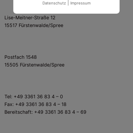
|
Datenschutz
Impressum
HAUS- UND LIEFERANSCHRIFT
Lise-Meitner-Straße 12
15517 Fürstenwalde/Spree
POSTANSCHRIFT
Postfach 1548
15505 Fürstenwalde/Spree
KONTAKT
Tel: +49 3361 36 83 4 – 0
Fax: +49 3361 36 83 4 – 18
Bereitschaft: +49 3361 36 83 4 – 69