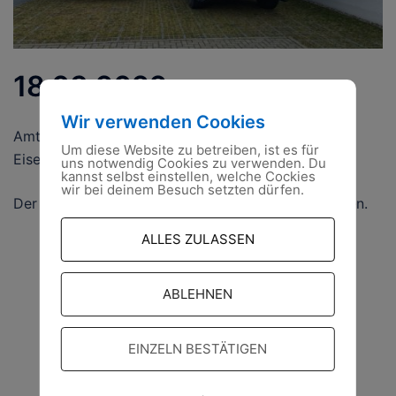
18.03.2022
Wir verwenden Cookies
Amtshilfe für den Landkreis Oder-Spree in
Um diese Website zu betreiben, ist es für
Eisenhüttenstadt
uns notwendig Cookies zu verwenden. Du
kannst selbst einstellen, welche Cockies
wir bei deinem Besuch setzten dürfen.
Der nächste Einsatz, ließ nicht lange auf sich warten.
ALLES ZULASSEN
ABLEHNEN
EINZELN BESTÄTIGEN