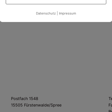
|
Datenschutz
Impressum
POSTANSCHRIFT
Postfach 1548
T
15505 Fürstenwalde/Spree
F
B