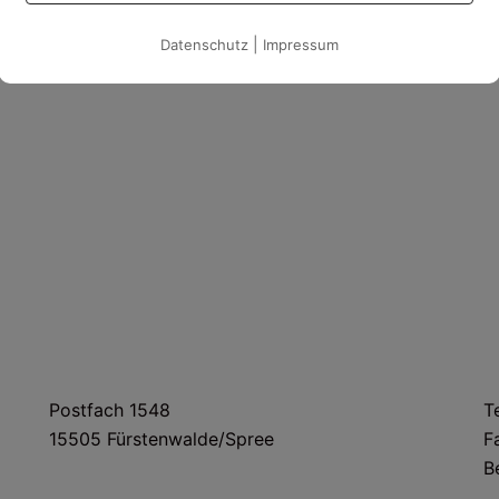
es
|
Datenschutz
Impressum
POSTANSCHRIFT
Postfach 1548
T
15505 Fürstenwalde/Spree
F
B