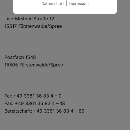
|
Datenschutz
Impressum
HAUS- UND LIEFERANSCHRIFT
Lise-Meitner-Straße 12
15517 Fürstenwalde/Spree
POSTANSCHRIFT
Postfach 1548
15505 Fürstenwalde/Spree
KONTAKT
Tel: +49 3361 36 83 4 – 0
Fax: +49 3361 36 83 4 – 18
Bereitschaft: +49 3361 36 83 4 – 69