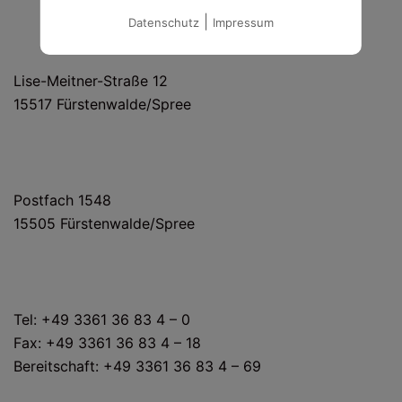
|
Datenschutz
Impressum
HAUS- UND LIEFERANSCHRIFT
Lise-Meitner-Straße 12
15517 Fürstenwalde/Spree
POSTANSCHRIFT
Postfach 1548
15505 Fürstenwalde/Spree
KONTAKT
Tel: +49 3361 36 83 4 – 0
Fax: +49 3361 36 83 4 – 18
Bereitschaft: +49 3361 36 83 4 – 69