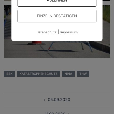
ABLEHNEN
EINZELN BESTÄTIGEN
|
Datenschutz
Impressum
BBK
KATASTROPHENSCHUTZ
NINA
THW
Beitragsnavigation
05.09.2020