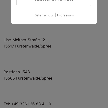
|
Datenschutz
Impressum
HAUS- UND LIEFERANSCHRIFT
Lise-Meitner-Straße 12
15517 Fürstenwalde/Spree
POSTANSCHRIFT
Postfach 1548
15505 Fürstenwalde/Spree
KONTAKT
Tel: +49 3361 36 83 4 – 0