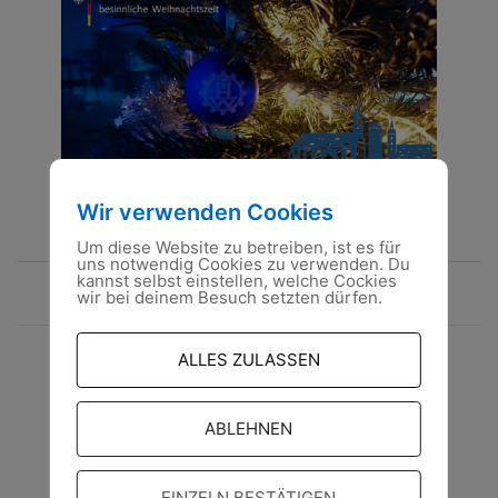
Wir verwenden Cookies
Um diese Website zu betreiben, ist es für
uns notwendig Cookies zu verwenden. Du
Beitragsnavigation
kannst selbst einstellen, welche Cockies
16.12.2022
wir bei deinem Besuch setzten dürfen.
29.12.2022
ALLES ZULASSEN
ABLEHNEN
EINZELN BESTÄTIGEN