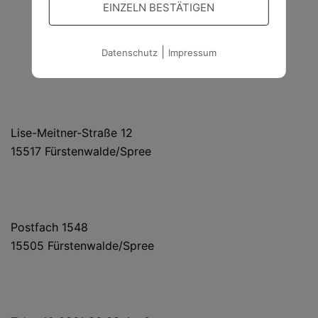
EINZELN BESTÄTIGEN
|
Datenschutz
Impressum
HAUS- UND LIEFERANSCHRIFT
Lise-Meitner-Straße 12
15517 Fürstenwalde/Spree
POSTANSCHRIFT
Postfach 1548
15505 Fürstenwalde/Spree
KONTAKT