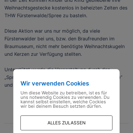
In der Zeit konnten Kinder und Kind gebliebene ihre
Weihnachtsgestecke kostenlos in beheizten Zelten des
THW Fürstenwalde/Spree zu basteln.
DIese Aktion war uns nur möglich, da viele
Fürstenwalder bei uns, bzw. den Braufreunden im
Braumuseum, nicht mehr benötigte Weihnachtskugeln
und Kerzen zur Verfügung stellten.
Unterstützt wurde die Veranstaltung durch den
„Spreeboten-online“, die „Braufreunde Fürstenwalde“
Wir verwenden Cookies
und die Stadt Fürstenwalde/Spree.
Um diese Website zu betreiben, ist es für
uns notwendig Cookies zu verwenden. Du
kannst selbst einstellen, welche Cockies
wir bei deinem Besuch setzten dürfen.
ALLES ZULASSEN
Beitragsnavigation
19.10.2019