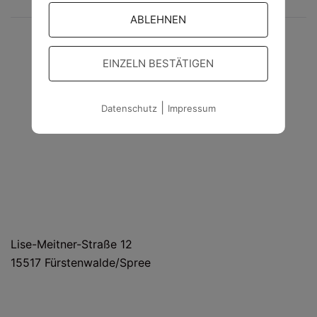
ABLEHNEN
14.12.2019
EINZELN BESTÄTIGEN
|
Datenschutz
Impressum
HAUS- UND LIEFERANSCHRIFT
Lise-Meitner-Straße 12
15517 Fürstenwalde/Spree