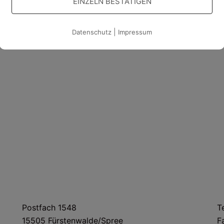
EINZELN BESTÄTIGEN
|
Datenschutz
Impressum
POSTANSCHRIFT
Postfach 1548
T
15505 Fürstenwalde/Spree
F