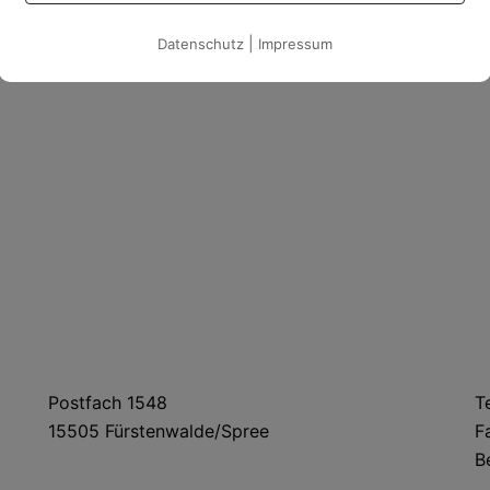
n
|
Datenschutz
Impressum
POSTANSCHRIFT
Postfach 1548
T
15505 Fürstenwalde/Spree
F
B