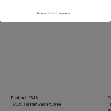
Kameraden der Logistik und der Bergung einen
Gerätekraftwagen I in das Logistikzentrum des
|
Datenschutz
Impressum
THW nach Heiligenhaus.
]
POSTANSCHRIFT
Postfach 1548
T
15505 Fürstenwalde/Spree
F
B