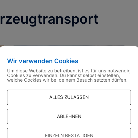
rzeugtransport
Wir verwenden Cookies
Um diese Website zu betreiben, ist es für uns notwendig
Cookies zu verwenden. Du kannst selbst einstellen,
welche Cockies wir bei deinem Besuch setzten dürfen.
ALLES ZULASSEN
03.09.2020
ABLEHNEN
Am 03.09.2020 und 04.09.2020 überführten 2
EINZELN BESTÄTIGEN