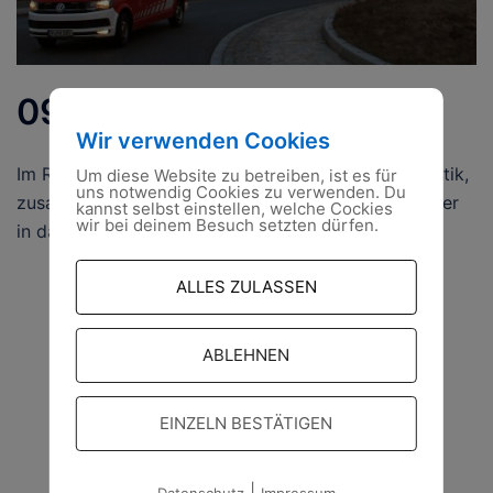
09.03.2023
Wir verwenden Cookies
Im Rahmen einer Amtshilfe überführte unsere Logistik,
Um diese Website zu betreiben, ist es für
uns notwendig Cookies zu verwenden. Du
zusammen HiOrg des Landes Brandenburg Hilfsgüter
kannst selbst einstellen, welche Cockies
wir bei deinem Besuch setzten dürfen.
in das polnisch/ukrainische Grenzgebiet.
ALLES ZULASSEN
ABLEHNEN
EINZELN BESTÄTIGEN
|
Datenschutz
Impressum