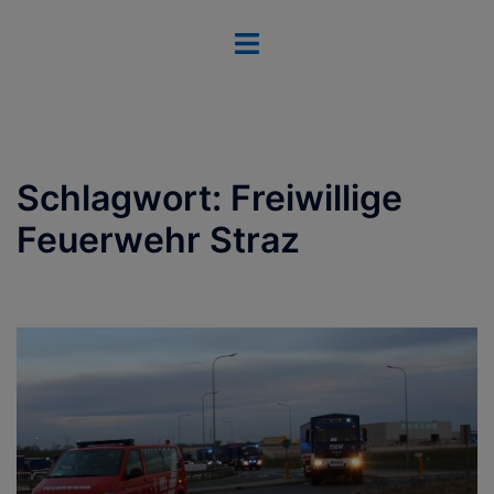
Zum
Menü
Inhalt
umschalten
springen
Schlagwort:
Freiwillige
Feuerwehr Straz