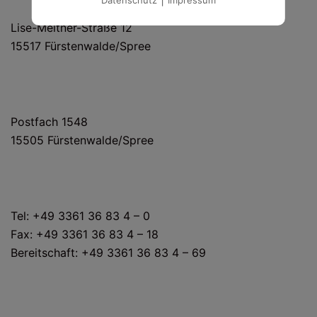
HAUS- UND LIEFERANSCHRIFT
Lise-Meitner-Straße 12
15517 Fürstenwalde/Spree
POSTANSCHRIFT
Postfach 1548
15505 Fürstenwalde/Spree
KONTAKT
Tel: +49 3361 36 83 4 – 0
Fax: +49 3361 36 83 4 – 18
Bereitschaft: +49 3361 36 83 4 – 69