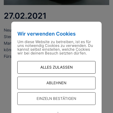
27.02.2021
Neues Fahrzeug für das Technische Hilfwerk Der
Wir verwenden Cookies
Stecker steckt: Wenn der neue
Um diese Website zu betreiben, ist es für
Mannschaftstransportwagen jetzt vom Hof rollt,
uns notwendig Cookies zu verwenden. Du
kannst selbst einstellen, welche Cockies
können die Ehrenamtler des THW Ortsverbandes
wir bei deinem Besuch setzten dürfen.
Fürstenwalde/Spree sicher […]
ALLES ZULASSEN
ABLEHNEN
EINZELN BESTÄTIGEN