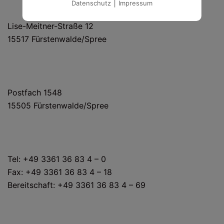
|
Datenschutz
Impressum
HAUS- UND LIEFERANSCHRIFT
Lise-Meitner-Straße 12
15517 Fürstenwalde/Spree
POSTANSCHRIFT
Postfach 1548
15505 Fürstenwalde/Spree
KONTAKT
Tel: +49 3361 36 83 4 – 0
Fax: +49 3361 36 83 4 – 18
Bereitschaft: +49 3361 36 83 4 – 69