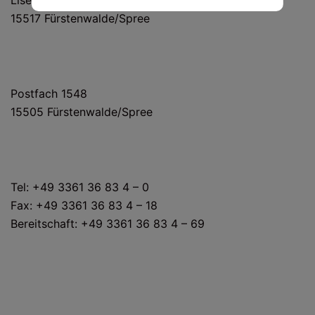
Lise-Meitner-Straße 12
15517 Fürstenwalde/Spree
POSTANSCHRIFT
Postfach 1548
15505 Fürstenwalde/Spree
KONTAKT
Tel: +49 3361 36 83 4 – 0
Fax: +49 3361 36 83 4 – 18
Bereitschaft: +49 3361 36 83 4 – 69