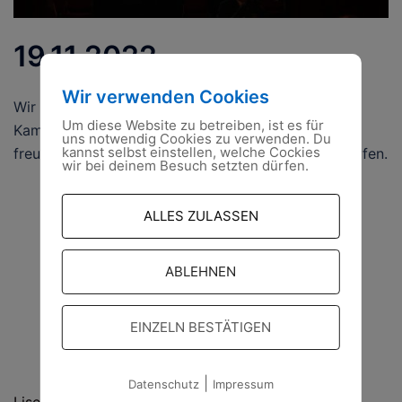
19.11.2022
Wir verwenden Cookies
Wir danken dem Ortsverband Seelow für die treue
Um diese Website zu betreiben, ist es für
Kameradschaftlichkeit und für die Einladung dieses
uns notwendig Cookies zu verwenden. Du
kannst selbst einstellen, welche Cockies
freudige Ereignis gemeinsam mit euch teilen zu dürfen.
wir bei deinem Besuch setzten dürfen.
ALLES ZULASSEN
ABLEHNEN
EINZELN BESTÄTIGEN
HAUS- UND LIEFERANSCHRIFT
|
Datenschutz
Impressum