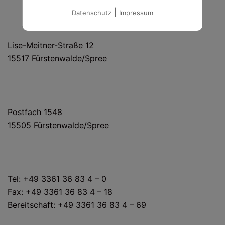
|
Datenschutz
Impressum
HAUS- UND LIEFERANSCHRIFT
Lise-Meitner-Straße 12
15517 Fürstenwalde/Spree
POSTANSCHRIFT
Postfach 1548
15505 Fürstenwalde/Spree
KONTAKT
Tel: +49 3361 36 83 4 – 0
Fax: +49 3361 36 83 4 – 18
Bereitschaft: +49 3361 36 83 4 – 69