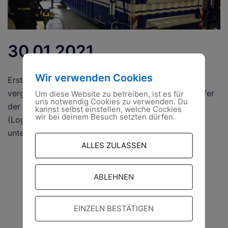
30.01.2021
Wir verwenden Cookies
Erste Unterweisung in neue Ausstattung Am
vergangenen Samstag wurde der erste Teil der Helfer
Um diese Website zu betreiben, ist es für
uns notwendig Cookies zu verwenden. Du
der neuen Fachgruppe Logistik Materialwirtschaft
kannst selbst einstellen, welche Cockies
wir bei deinem Besuch setzten dürfen.
(Log-M) in ihrem neuen Werkstattcontainer
unterwiesen. […]
ALLES ZULASSEN
ABLEHNEN
EINZELN BESTÄTIGEN