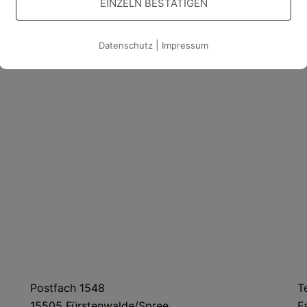
EINZELN BESTÄTIGEN
|
Datenschutz
Impressum
m
POSTANSCHRIFT
Postfach 1548
T
15505 Fürstenwalde/Spree
F