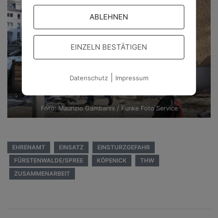
ABLEHNEN
EINZELN BESTÄTIGEN
|
Datenschutz
Impressum
Foto: Maurizio Gambarini / Funke Foto Service
EHRENAMT
EINSATZ
EINSTURZGEFAHR
FÜRSTENWALDE/SPREE
KÖPENICK
THW
ZUSAMMENARBEIT
Beitragsnavigation