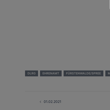
DLRG
EHRENAMT
FÜRSTENWALDE/SPREE
M
Beitragsnavigati
01.02.2021