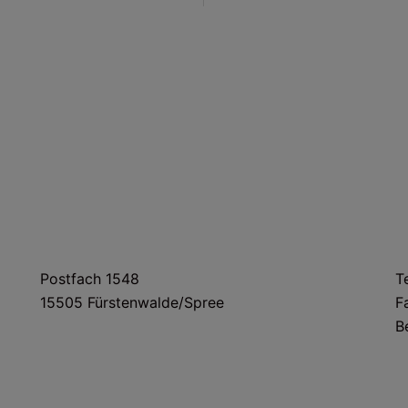
POSTANSCHRIFT
Postfach 1548
T
15505 Fürstenwalde/Spree
F
B