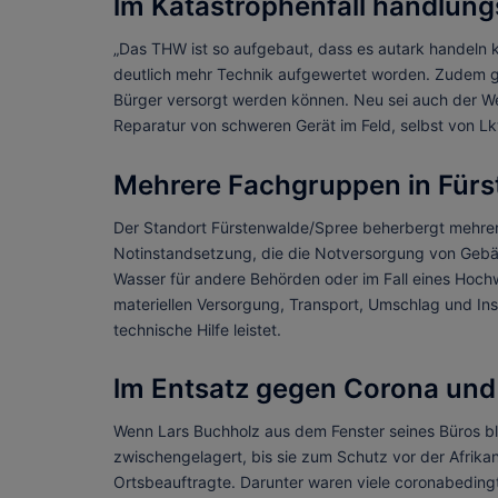
lm Katastrophenfall handlung
„Das THW ist so aufgebaut, dass es autark handeln k
deutlich mehr Technik aufgewertet worden. Zudem geb
Bürger versorgt werden können. Neu sei auch der W
Reparatur von schweren Gerät im Feld, selbst von Lkw
Mehrere Fachgruppen in Für
Der Standort Fürstenwalde/Spree beherbergt mehre
Notinstandsetzung, die die Notversorgung von Gebäud
Wasser für andere Behörden oder im Fall eines Hochwa
materiellen Versorgung, Transport, Umschlag und In
technische Hilfe leistet.
lm Entsatz gegen Corona und
Wenn Lars Buchholz aus dem Fenster seines Büros bl
zwischengelagert, bis sie zum Schutz vor der Afrika
Ortsbeauftragte. Darunter waren viele coronabedingte