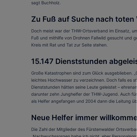
sagt Buchholz.
Zu Fuß auf Suche nach toten
Doch meist war der THW-Ortsverband im Einsatz, um
Fuß und mithilfe von Drohnen Fallwild gesucht und g
Kreis mit Rat und Tat zur Seite stehen.
15.147 Dienststunden abgelei
Große Katastrophen sind zum Glück ausgeblieben. „Go
leichtes Hochwasser zu verzeichnen. Doch falls es st
Dienststunden hätten seine Leute geleistet – ehren
darunter zehn Junghelfer der THW-Jugend. Auch für Bu
als Helfer angefangen und 2004 dann die Leitung 
Neue Helfer immer willkomm
Die Zahl der Mitglieder des Fürstenwalder Ortsverba
„Nachwuchssorgen habe ich nicht, eher Personalsorg