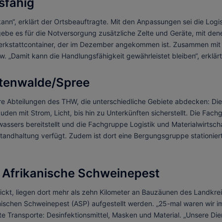
sfähig
ann“, erklärt der Ortsbeauftragte. Mit den Anpassungen sei die Logi
e es für die Notversorgung zusätzliche Zelte und Geräte, mit denen
erkstattcontainer, der im Dezember angekommen ist. Zusammen mit 
. „Damit kann die Handlungsfähigkeit gewährleistet bleiben“, erklär
stenwalde/Spree
re Abteilungen des THW, die unterschiedliche Gebiete abdecken: D
en mit Strom, Licht, bis hin zu Unterkünften sicherstellt. Die Fac
ssers bereitstellt und die Fachgruppe Logistik und Materialwirtschaf
standhaltung verfügt. Zudem ist dort eine Bergungsgruppe stationie
 Afrikanische Schweinepest
ickt, liegen dort mehr als zehn Kilometer an Bauzäunen des Landkre
nischen Schweinepest (ASP) aufgestellt werden. „25-mal waren wir im
 Transporte: Desinfektionsmittel, Masken und Material. „Unsere Diens