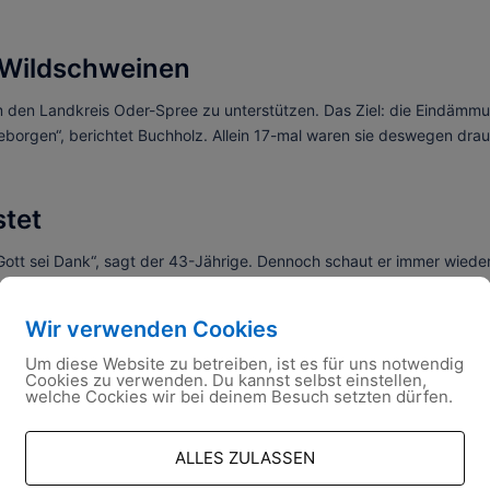
 Wildschweinen
 den Landkreis Oder-Spree zu unterstützen. Das Ziel: die Eindämmu
eborgen“, berichtet Buchholz. Allein 17-mal waren sie deswegen drau
stet
tt sei Dank“, sagt der 43-Jährige. Dennoch schaut er immer wieder 
eigt, sind die Helfer des THW zur Stelle. 2020 haben aber vor allem d
amtlich und unter Corona-Bedingungen, betont Buchholz. 68 Mitglied
Wir verwenden Cookies
chholz selbst ist die Leitung der Dienstelle ein Ehrenamt, hauptber
übernommen.
Um diese Website zu betreiben, ist es für uns notwendig
Cookies zu verwenden. Du kannst selbst einstellen,
welche Cockies wir bei deinem Besuch setzten dürfen.
en
ALLES ZULASSEN
ndes sei in den vergangenen Jahren leicht gestiegen. Allein im ver
en“, sagt Buchholz. Denn durch die wachsenden Aufgaben hat das TH