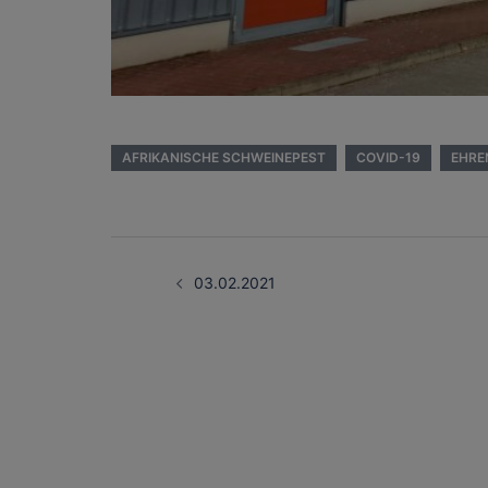
AFRIKANISCHE SCHWEINEPEST
COVID-19
EHRE
Beitragsnavigati
03.02.2021