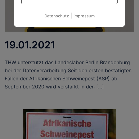
|
Datenschutz
Impressum
19.01.2021
THW unterstützt das Landeslabor Berlin Brandenburg
bei der Datenverarbeitung Seit den ersten bestätigten
Fällen der Afrikanischen Schweinepest (ASP) ab
September 2020 wird verstärkt in den […]