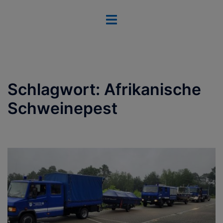
Zum
Menü
Inhalt
umschalten
springen
Schlagwort:
Afrikanische
Schweinepest