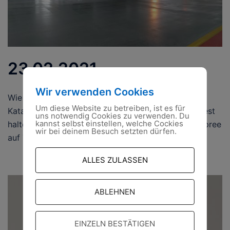
23.02.2021
Wir verwenden Cookies
Wie sich das THW in Fürstenwalde/Spree für
Um diese Website zu betreiben, ist es für
Katastrophen wappnet Corona und die Schweinepest
uns notwendig Cookies zu verwenden. Du
kannst selbst einstellen, welche Cockies
halten das Technische Hilfswerk in Fürstenwalde/Spree
wir bei deinem Besuch setzten dürfen.
auf Trab. Doch die Ehrenamtlichen sollen […]
ALLES ZULASSEN
ABLEHNEN
EINZELN BESTÄTIGEN