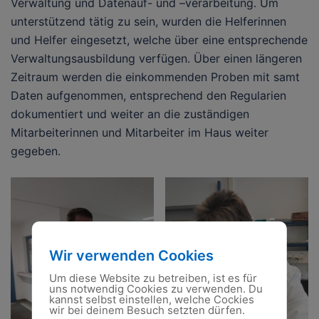
Verwaltung und Datenauf- und –verarbeitung. Um
unterstützend tätig zu sein, wurden die Helferinnen
und Helfer eingesetzt, welche über eine entsprechende
Verwaltungsausbildung verfügen. Über einen längeren
Zeitraum werden die einkommenden Proben mit samt
Daten aufgenommen, entsprechend den Regularien
dokumentiert und weiter an die zuständigen
Mitarbeiterinnen und Mitarbeiter im Haus weiter
gegeben.
Wir verwenden Cookies
Um diese Website zu betreiben, ist es für
uns notwendig Cookies zu verwenden. Du
kannst selbst einstellen, welche Cockies
wir bei deinem Besuch setzten dürfen.