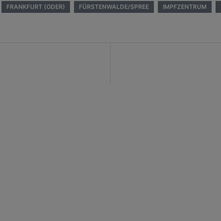
FRANKFURT (ODER)
FÜRSTENWALDE/SPREE
IMPFZENTRUM
on
POSTANSCHRIFT