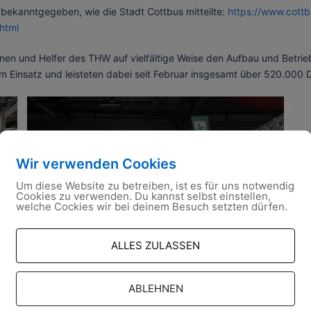
bekanntgegeben, wie die Stadt Cottbus mitteilte:
https://www.cottb
html
nnen und Helfer des THW auf vielfältige Weise den Aufbau und Betr
m Einsatz und leisteten dabei seit Februar insgesamt über 520.000 
Wir verwenden Cookies
Um diese Website zu betreiben, ist es für uns notwendig
Cookies zu verwenden. Du kannst selbst einstellen,
welche Cockies wir bei deinem Besuch setzten dürfen.
ALLES ZULASSEN
ABLEHNEN