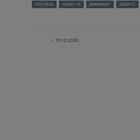
COTTBUS
COVID-19
EHRENAMT
EINSATZ
Beitragsnavigati
15.12.2020
HAUS- UND LIEFERANSCHRIFT