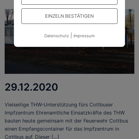
EINZELN BESTÄTIGEN
|
Datenschutz
Impressum
29.12.2020
Vielseitige THW-Unterstützung fürs Cottbuser
Impfzentrum Ehrenamtliche Einsatzkräfte des THW
bauten heute gemeinsam mit der Feuerwehr Cottbus
einen Empfangscontainer für das Impfzentrum in
Cottbus auf. Dieser […]