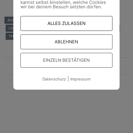
kannst selbst einstellen, welche Cockies
wir bei deinem Besuch setzten dürfen.
AUSBILDUNG
EHRENAMT
FÜRSTENWALDE/SPREE
ALLES ZULASSEN
LOGISTIK
NOTINSTANDSETZUNG UND NOTVERSORGUNG
THW
ABLEHNEN
Beitragsnavigation
EINZELN BESTÄTIGEN
20.08.2023
|
Datenschutz
Impressum
14.09.2023