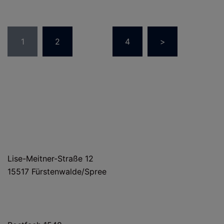
Seitennummerierung
1
2
…
4
>
der
Beiträge
HAUS- UND LIEFERANSCHRIFT
Lise-Meitner-Straße 12
15517 Fürstenwalde/Spree
POSTANSCHRIFT