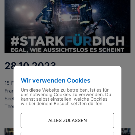
28.10.2023
Wir verwenden Cookies
15 Führungskräfte aus den THW Ortsverbänden
Um diese Website zu betreiben, ist es für
Frankfurt (Oder), Lübben (Spreewald), Cottbus,
uns notwendig Cookies zu verwenden. Du
Seelow und Fürstenwalde/Spree stellten sich dem
kannst selbst einstellen, welche Cockies
wir bei deinem Besuch setzten dürfen.
Thema um für zukünftige Einsätze im […]
ALLES ZULASSEN