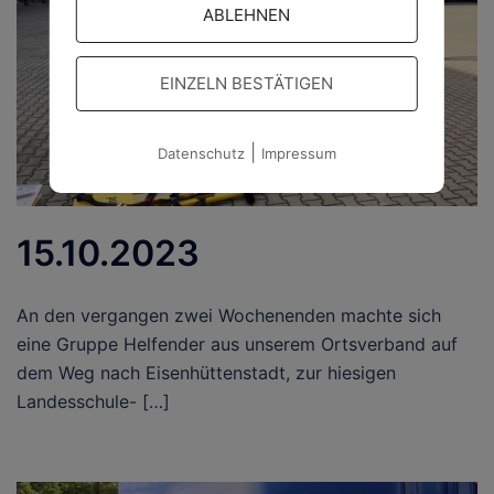
ABLEHNEN
EINZELN BESTÄTIGEN
|
Datenschutz
Impressum
15.10.2023
An den vergangen zwei Wochenenden machte sich
eine Gruppe Helfender aus unserem Ortsverband auf
dem Weg nach Eisenhüttenstadt, zur hiesigen
Landesschule- […]