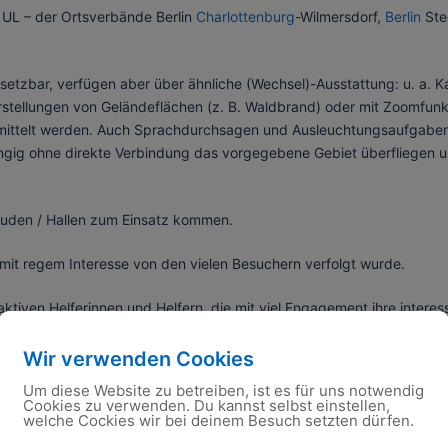
 UL – der Ortsverbände Berlin
Charlottenburg
-Wilmersdorf,
Berlin
Steg
insetzbar, verfügen aber über ähnliche (Wechsel)-Ausstattung: u. a
arstellungen von Geländeflächen (z. B. Waldbrand) oder mit Zoomf
mittelt werden. Auch Sprachdurchsagen und Ausleuchtungsaufgaben 
ig ohne direkte Verbindung das vorgegebene Gebiet überfliegen u
äuden / Hallen zum Einsatz kommen.
mit regem Interesse von den vielen Besuchern verfolgt wurde.
tiven Helferinnen und Helfern, die mit viel Engagement ihre intere
Wir verwenden Cookies
Um diese Website zu betreiben, ist es für uns notwendig
Cookies zu verwenden. Du kannst selbst einstellen,
welche Cockies wir bei deinem Besuch setzten dürfen.