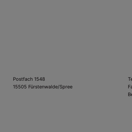
POSTANSCHRIFT
Postfach 1548
T
15505 Fürstenwalde/Spree
F
B