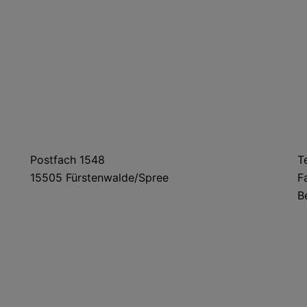
POSTANSCHRIFT
Postfach 1548
T
15505 Fürstenwalde/Spree
F
B