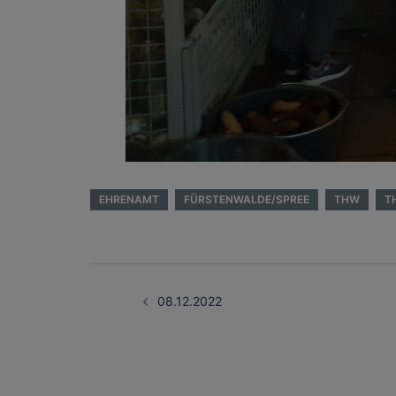
EHRENAMT
FÜRSTENWALDE/SPREE
THW
T
Beitragsnavigati
08.12.2022