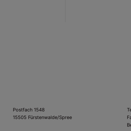
on
POSTANSCHRIFT
Postfach 1548
T
15505 Fürstenwalde/Spree
F
B