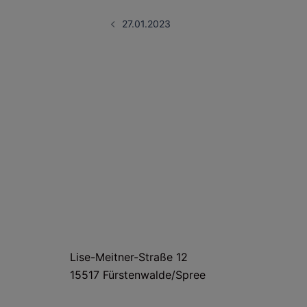
Beitragsnavigati
27.01.2023
HAUS- UND LIEFERANSCHRIFT
Lise-Meitner-Straße 12
15517 Fürstenwalde/Spree