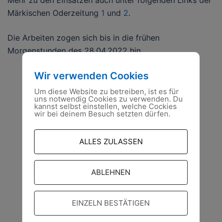
Mehr zu den Einsätzen auch unter folgenden Links der
Märkischen Oderzeitung
1
und
2
.
Die Arbeiten zogen sich bis in die frühen
Morgenstunden des 28.04.2022 hin.
Wir verwenden Cookies
Um diese Website zu betreiben, ist es für
uns notwendig Cookies zu verwenden. Du
kannst selbst einstellen, welche Cockies
wir bei deinem Besuch setzten dürfen.
ALLES ZULASSEN
ABLEHNEN
EINZELN BESTÄTIGEN