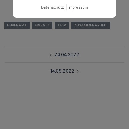
|
Datenschutz
Impressum
EHRENAMT
EINSATZ
THW
ZUSAMMENARBEIT
Beitragsnavigation
24.04.2022
14.05.2022