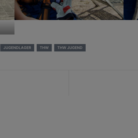
JUGENDLAGER
THW
THW JUGEND
on