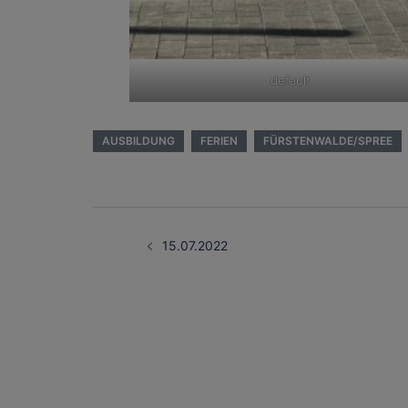
default
AUSBILDUNG
FERIEN
FÜRSTENWALDE/SPREE
Beitragsnavigati
15.07.2022