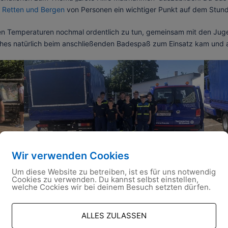
s
Retten und Bergen
von Personen ein wichtiger Punkt auf dem Stun
en Temperaturen nochmal ordentlich zu tun, gemeinsam mit den Jug
ches natürlich beim anschließenden Badespaß zum Einsatz kam und 
Wir verwenden Cookies
Um diese Website zu betreiben, ist es für uns notwendig
Cookies zu verwenden. Du kannst selbst einstellen,
welche Cockies wir bei deinem Besuch setzten dürfen.
ALLES ZULASSEN