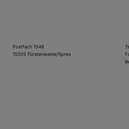
POSTANSCHRIFT
Postfach 1548
T
15505 Fürstenwalde/Spree
F
B