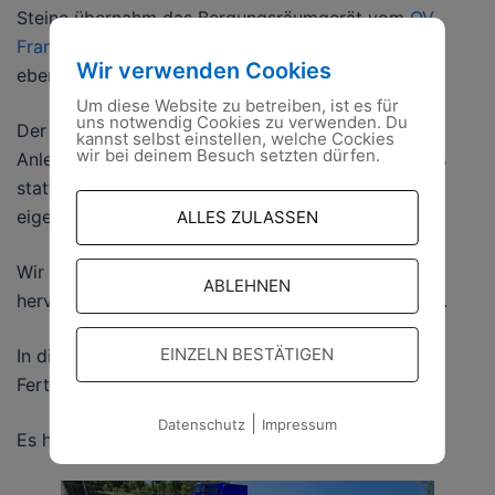
Steine übernahm das Bergungsräumgerät vom
OV
Frankfurt (Ode
r), welcher uns dankenswerterweise
Wir verwenden Cookies
ebenfalls unterstützte.
Um diese Website zu betreiben, ist es für
uns notwendig Cookies zu verwenden. Du
Der gesamte Aufbau fand ein letztes Mal unter
kannst selbst einstellen, welche Cockies
wir bei deinem Besuch setzten dürfen.
Anleitung des Herstellers sowie eines Richtmeisters
statt. Von nun an setzen wir das Montagezelt
eigenständig ein.
ALLES ZULASSEN
Wir danken nochmals allen Beteiligten für die
ABLEHNEN
hervorragende und professionelle Zusammenarbeit.
EINZELN BESTÄTIGEN
In diesem
Video
seht ihr alles vom Aufbau bis zur
Fertigstellung…
|
Datenschutz
Impressum
Es hat uns mega Spaß gemacht!