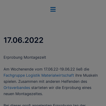
Zum
Menü
Inhalt
umschalten
springen
17.06.2022
Erprobung Montagezelt
Am Wochenende vom 17.06.22-19.06.22 ließ die
Fachgruppe Logistik Materialwirtschaft
ihre Muskeln
spielen. Zusammen mit anderen Helfenden des
Ortsverbandes
starteten wir die Erprobung eines
neuen Montagezeltes.
Bei dieser groß angelegten Erprobung lag der