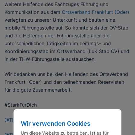
weitere Helfende des Fachzuges Führung und
Kommunikation aus dem
Ortsverband Frankfurt (Oder)
verlegten zu unserer Unterkunft und bauten eine
mobile Führungsstelle auf. So konnte sich der OV-Stab
und die Helfenden der Führungsstelle über die
unterschiedlichen Tätigkeiten im Leitungs- und
Koordinierungsstab im Ortsverband (LuK Stab OV) und
in der THW-Führungsstelle austauschen.
Wir bedanken uns bei den Helfenden des Ortsverband
Frankfurt (Oder) und den teilnehmenden Reservisten
für die gute Zusammenarbeit.
#StarkFürDich
@THW_OFWD
Wir verwenden Cookies
Um diese Website zu betreiben, ist es für