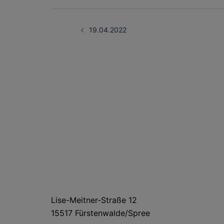
Beitragsnavigati
19.04.2022
HAUS- UND LIEFERANSCHRIFT
Lise-Meitner-Straße 12
15517 Fürstenwalde/Spree