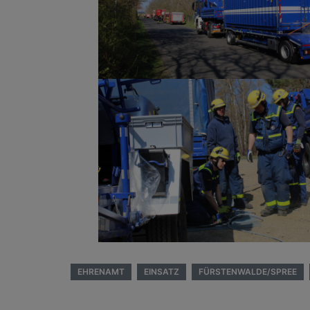
EHRENAMT
EINSATZ
FÜRSTENWALDE/SPREE