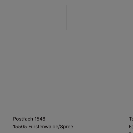
on
POSTANSCHRIFT
Postfach 1548
T
15505 Fürstenwalde/Spree
F