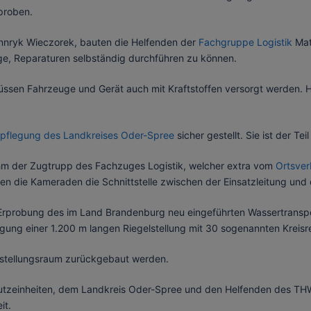
proben.
nryk Wieczorek, bauten die Helfenden der
Fachgruppe Logistik
Mate
Lage, Reparaturen selbständig durchführen zu können.
ssen Fahrzeuge und Gerät auch mit Kraftstoffen versorgt werden. H
rpflegung des Landkreises Oder-Spree
sicher gestellt. Sie ist der Tei
ahm der Zugtrupp des Fachzuges Logistik, welcher extra vom
Ortsve
deten die Kameraden die Schnittstelle zwischen der Einsatzleitung und
 Erprobung des im Land Brandenburg neu eingeführten Wassertranspo
ung einer 1.200 m langen Riegelstellung mit 30 sogenannten Kreisr
tstellungsraum zurückgebaut werden.
tzeinheiten, dem Landkreis Oder-Spree und den Helfenden des THW
it.