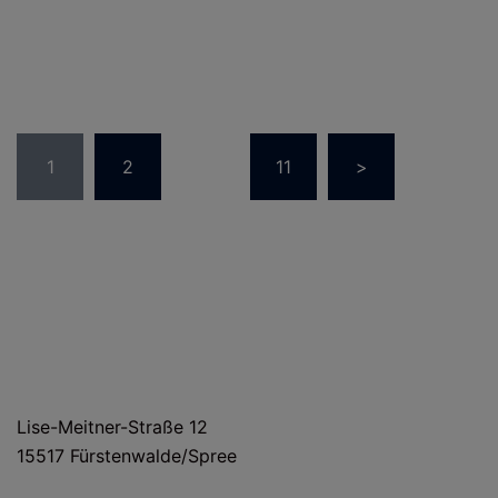
Seitennummerierung
1
2
…
11
>
der
Beiträge
HAUS- UND LIEFERANSCHRIFT
Lise-Meitner-Straße 12
15517 Fürstenwalde/Spree