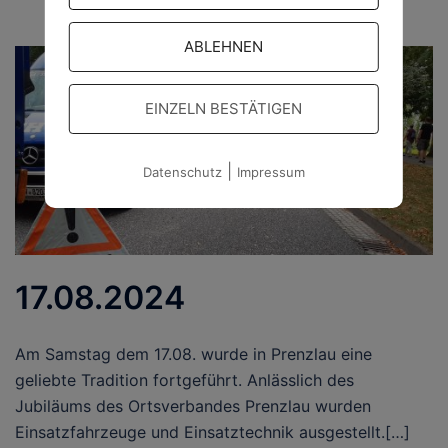
ABLEHNEN
EINZELN BESTÄTIGEN
|
Datenschutz
Impressum
17.08.2024
Am Samstag dem 17.08. wurde in Prenzlau eine
geliebte Tradition fortgeführt. Anlässlich des
Jubiläums des Ortsverbandes Prenzlau wurden
Einsatzfahrzeuge und Einsatztechnik ausgestellt.[…]